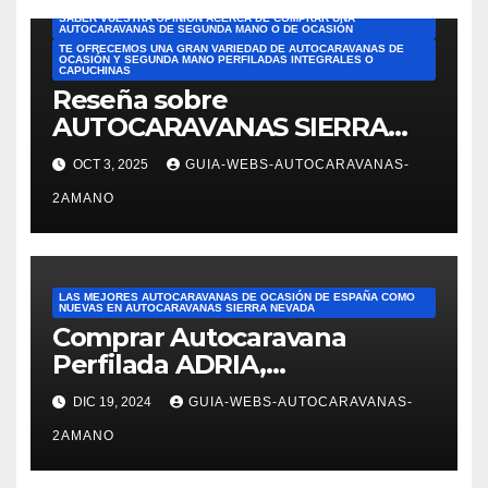
SABEMOS QUE ES UN GASTO MUY IMPORTANTE Y QUERÍAMOS
SABER VUESTRA OPINIÓN ACERCA DE COMPRAR UNA
AUTOCARAVANAS DE SEGUNDA MANO O DE OCASIÓN
TE OFRECEMOS UNA GRAN VARIEDAD DE AUTOCARAVANAS DE
OCASIÓN Y SEGUNDA MANO PERFILADAS INTEGRALES O
CAPUCHINAS
Reseña sobre
AUTOCARAVANAS SIERRA
NEVADA. Las mejores
OCT 3, 2025
GUIA-WEBS-AUTOCARAVANAS-
reseñas de AUTOCARAVANAS
2AMANO
DE SEGUNDA MANO DE
ESPAÑA. Reseña de JOSÉ
FELIPE PESQUERO. En el
ámbito de ventas: Alejandra
LAS MEJORES AUTOCARAVANAS DE OCASIÓN DE ESPAÑA COMO
nos mostró varias
NUEVAS EN AUTOCARAVANAS SIERRA NEVADA
Comprar Autocaravana
autocaravanas. Fue
Perfilada ADRIA,
superprofesional,
modelo Matrix M680SP en
DIC 19, 2024
GUIA-WEBS-AUTOCARAVANAS-
Autocaravanas Sierra Nevada
2AMANO