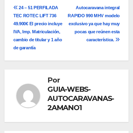
Navegación
24 – 51 PERFILADA
Autocaravana integral
TEC ROTEC LIFT 736
RAPIDO 990 MHV modelo
de
49.900€ El precio incluye
exclusivo ya que hay muy
entradas
IVA, Imp. Matriculación,
pocas que reúnen esta
cambio de titular y 1 año
característica.
de garantía
Por
GUIA-WEBS-
AUTOCARAVANAS-
2AMANO1
ANÁLISIS DE LAS MEJORES AUTOCARAVANAS DE 2025
AUTOCARAVANAS SIERRA NEVADA ES UNA EMPRESA CON MÁS DE
20 AÑOS DE EXPERIENCIA EN EL SECTOR DE LA VENTA DE
AUTOCARAVANAS DE SEGUNDA MANO Y OCASIÓN
ESTAS SON LAS 10 MEJORES ÁREAS DE AUTOCARAVANAS EN
ESPAÑA