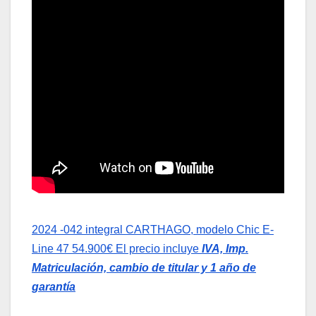
2024 -042 integral CARTHAGO, modelo Chic E-
Line 47 54.900€ El precio incluye
IVA, Imp.
Matriculación, cambio de titular y 1 año de
garantía