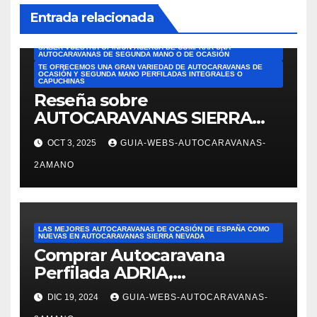
LAS MEJORES AUTOCARAVANAS DE OCASIÓN DE ESPAÑA COMO
NUEVAS EN AUTOCARAVANAS SIERRA NEVADA
Entrada relacionada
LEE OPINIONES HONESTAS DE CLIENTES Y DESCUBRE POR QUÉ
COMPRAR CON AUTOCARAVANAS SIERRA NEVADA
SABEMOS QUE ES UN GASTO MUY IMPORTANTE Y QUERÍAMOS
SABER VUESTRA OPINIÓN ACERCA DE COMPRAR UNA
AUTOCARAVANAS DE SEGUNDA MANO O DE OCASIÓN
TE OFRECEMOS UNA GRAN VARIEDAD DE AUTOCARAVANAS DE
OCASIÓN Y SEGUNDA MANO PERFILADAS INTEGRALES O
CAPUCHINAS
Reseña sobre
AUTOCARAVANAS SIERRA
NEVADA. Las mejores
OCT 3, 2025
GUIA-WEBS-AUTOCARAVANAS-
reseñas de AUTOCARAVANAS
2AMANO
DE SEGUNDA MANO DE
ESPAÑA. Reseña de JOSÉ
FELIPE PESQUERO. En el
ámbito de ventas: Alejandra
LAS MEJORES AUTOCARAVANAS DE OCASIÓN DE ESPAÑA COMO
nos mostró varias
NUEVAS EN AUTOCARAVANAS SIERRA NEVADA
Comprar Autocaravana
autocaravanas. Fue
Perfilada ADRIA,
superprofesional,
modelo Matrix M680SP en
DIC 19, 2024
GUIA-WEBS-AUTOCARAVANAS-
Autocaravanas Sierra Nevada