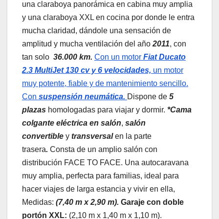
una claraboya panorámica en cabina muy amplia
y una claraboya XXL en cocina por donde le entra
mucha claridad, dándole una sensación de
amplitud y mucha ventilación del año
2011
, con
tan solo
36.000 km.
Con un motor
Fiat Ducato
2.3 MultiJet 130 cv y 6 velocidades,
un motor
muy potente, fiable y de mantenimiento sencillo.
Con
suspensión neumática.
Dispone de
5
plazas
homologadas para viajar y dormir.
*Cama
colgante eléctrica en salón
,
salón
convertible
y
transversal
en la parte
trasera
.
Consta de un amplio salón con
distribución FACE TO FACE. Una autocaravana
muy amplia, perfecta para familias, ideal para
hacer viajes de larga estancia y vivir en ella,
Medidas:
(
7,40 m x 2,90 m).
Garaje con doble
portón XXL:
(2,10 m x 1,40 m x 1,10 m).