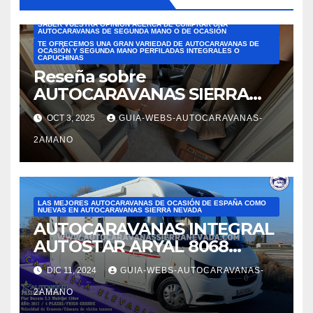
COMPRAR CON AUTOCARAVANAS SIERRA NEVADA
SABEMOS QUE ES UN GASTO MUY IMPORTANTE Y QUERÍAMOS
SABER VUESTRA OPINIÓN ACERCA DE COMPRAR UNA
AUTOCARAVANAS DE SEGUNDA MANO O DE OCASIÓN
TE OFRECEMOS UNA GRAN VARIEDAD DE AUTOCARAVANAS DE
OCASIÓN Y SEGUNDA MANO PERFILADAS INTEGRALES O
CAPUCHINAS
Reseña sobre
AUTOCARAVANAS SIERRA
NEVADA. Las mejores
OCT 3, 2025
GUIA-WEBS-AUTOCARAVANAS-
reseñas de AUTOCARAVANAS
2AMANO
DE SEGUNDA MANO DE
ESPAÑA. Reseña de JOSÉ
FELIPE PESQUERO. En el
ámbito de ventas: Alejandra
LAS MEJORES AUTOCARAVANAS DE OCASIÓN DE ESPAÑA COMO
nos mostró varias
NUEVAS EN AUTOCARAVANAS SIERRA NEVADA
AUTOCARAVANAS INTEGRAL
autocaravanas. Fue
AUTOSTAR ARYAL 8068
superprofesional,
autocaravanas Sierra Nevada
DIC 11, 2024
GUIA-WEBS-AUTOCARAVANAS-
2AMANO