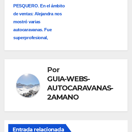
PESQUERO. En el ámbito
de ventas: Alejandra nos
mostró varias
autocaravanas. Fue
superprofesional,
Por
GUIA-WEBS-
AUTOCARAVANAS-
2AMANO
ANÁLISIS DE LAS MEJORES AUTOCARAVANAS DE 2025
AUTOCARAVANAS SIERRA NEVADA ES UNA EMPRESA CON MÁS DE
20 AÑOS DE EXPERIENCIA EN EL SECTOR DE LA VENTA DE
AUTOCARAVANAS DE SEGUNDA MANO Y OCASIÓN
ESTAS SON LAS 10 MEJORES ÁREAS DE AUTOCARAVANAS EN
ESPAÑA
LAS MEJORES AUTOCARAVANAS DE OCASIÓN DE ESPAÑA COMO
NUEVAS EN AUTOCARAVANAS SIERRA NEVADA
Entrada relacionada
LEE OPINIONES HONESTAS DE CLIENTES Y DESCUBRE POR QUÉ