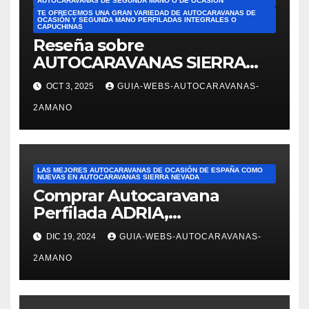
AUTOCARAVANAS DE SEGUNDA MANO O DE OCASIÓN
TE OFRECEMOS UNA GRAN VARIEDAD DE AUTOCARAVANAS DE
OCASIÓN Y SEGUNDA MANO PERFILADAS INTEGRALES O
CAPUCHINAS
Reseña sobre
AUTOCARAVANAS SIERRA
NEVADA. Las mejores
OCT 3, 2025
GUIA-WEBS-AUTOCARAVANAS-
reseñas de AUTOCARAVANAS
2AMANO
DE SEGUNDA MANO DE
ESPAÑA. Reseña de JOSÉ
FELIPE PESQUERO. En el
ámbito de ventas: Alejandra
LAS MEJORES AUTOCARAVANAS DE OCASIÓN DE ESPAÑA COMO
nos mostró varias
NUEVAS EN AUTOCARAVANAS SIERRA NEVADA
Comprar Autocaravana
autocaravanas. Fue
Perfilada ADRIA,
superprofesional,
modelo Matrix M680SP en
DIC 19, 2024
GUIA-WEBS-AUTOCARAVANAS-
Autocaravanas Sierra Nevada
2AMANO