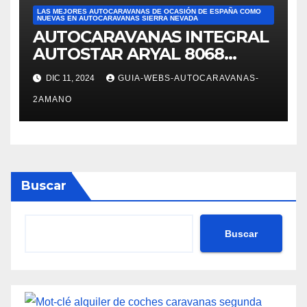
LAS MEJORES AUTOCARAVANAS DE OCASIÓN DE ESPAÑA COMO
NUEVAS EN AUTOCARAVANAS SIERRA NEVADA
AUTOCARAVANAS INTEGRAL
AUTOSTAR ARYAL 8068
autocaravanas Sierra Nevada
DIC 11, 2024
GUIA-WEBS-AUTOCARAVANAS-
2AMANO
Buscar
Buscar