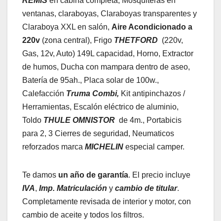
REMIS
en cabina completa, Mosquiteras en
ventanas, claraboyas, Claraboyas transparentes y
Claraboya XXL en salón,
Aire Acondicionado a
220v
(zona central), Frigo
THETFORD
(220v,
Gas, 12v, Auto) 149L capacidad, Horno, Extractor
de humos, Ducha con mampara dentro de aseo,
Batería de 95ah., Placa solar de 100w.,
Calefacción
Truma Combi,
Kit antipinchazos /
Herramientas, Escalón eléctrico de aluminio,
Toldo
THULE
OMNISTOR
de 4m., Portabicis
para 2, 3 Cierres de seguridad, Neumaticos
reforzados marca
MICHELIN
especial camper.
Te damos
un año de garantía
. El precio incluye
IVA
,
Imp. Matriculación
y
cambio de titular
.
Completamente revisada de interior y motor, con
cambio de aceite y todos los filtros.