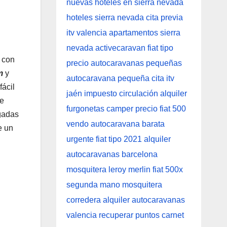
 con
m
y
fácil
de
gadas
e un