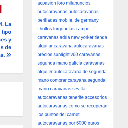
4. La
 tipo
nes y
os de
na.