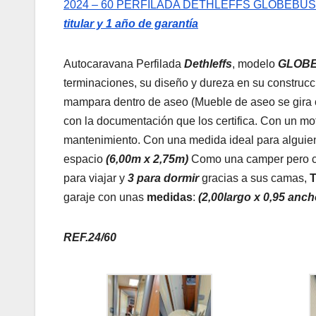
2024 – 60 PERFILADA DETHLEFFS GLOBEBUS 38
titular y 1 año de garantía
Autocaravana Perfilada
Dethleffs
, modelo
GLOB
terminaciones, su diseño y dureza en su construc
mampara dentro de aseo (Mueble de aseo se gira
con la documentación que los certifica. Con un mo
mantenimiento. Con una medida ideal para alguien qu
espacio
(
6,00m x 2,75m)
Como una camper pero co
para viajar y
3 para dormir
gracias a sus camas,
T
garaje con unas
medidas
:
(
2,00largo x 0,95 ancho
REF.24/60