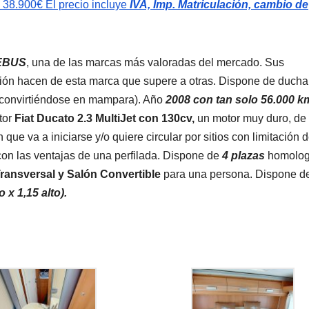
.900€ El precio incluye
IVA, Imp. Matriculación, cambio de
EBUS
, una de las marcas más valoradas del mercado. Sus
ción hacen de esta marca que supere a otras. Dispone de ducha
 convirtiéndose en mampara). Año
2008 con tan solo 56.000
k
tor
Fiat
Ducato 2.3 MultiJet con 130cv,
un motor muy duro, de 
e va a iniciarse y/o quiere circular por sitios con limitación 
n las ventajas de una perfilada. Dispone de
4
plazas
homolo
ransversal y Salón Convertible
para una persona. Dispone d
 x 1,15 alto)
.