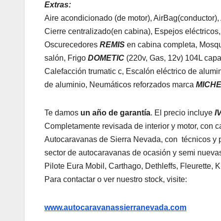
Extras:
Aire acondicionado (de motor), AirBag(conductor),
Cierre centralizado(en cabina), Espejos eléctricos
Oscurecedores
REMIS
en cabina completa, Mosqui
salón, Frigo
DOMETIC
(220v, Gas, 12v) 104L capa
Calefacción trumatic c, Escalón eléctrico de alumin
de aluminio, Neumáticos reforzados marca
MICHE
Te damos
un año de garantía
. El precio incluye
I
Completamente revisada de interior y motor, con cam
Autocaravanas de Sierra Nevada, con técnicos y p
sector de autocaravanas de ocasión y semi nuevas
Pilote Eura Mobil, Carthago, Dethleffs, Fleurette,
Para contactar o ver nuestro stock, visite:
www.autocaravanassierranevada.com