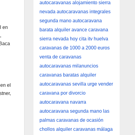
l en
,
 Baca
en el
tner,