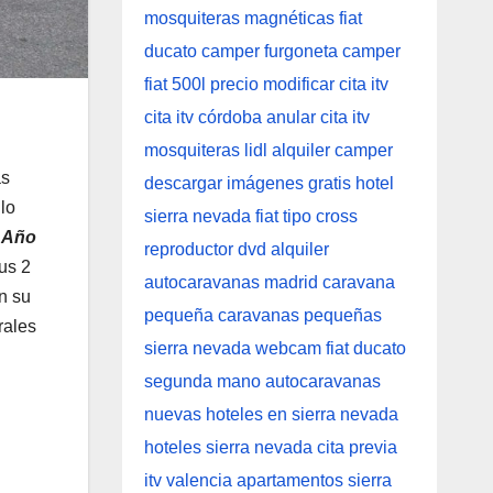
as
lo
.
Año
us 2
n su
rales