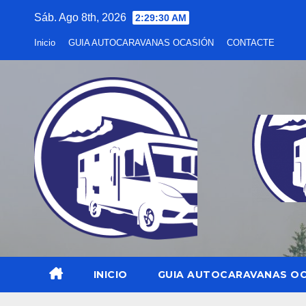
Saltar
Sáb. Ago 8th, 2026
2:29:31 AM
al
Inicio
GUIA AUTOCARAVANAS OCASIÓN
CONTACTE
contenido
INICIO
GUIA AUTOCARAVANAS O