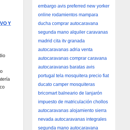
VO Y
io
go
tería
ico