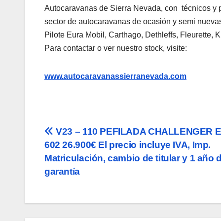
Autocaravanas de Sierra Nevada, con técnicos y p
sector de autocaravanas de ocasión y semi nuevas
Pilote Eura Mobil, Carthago, Dethleffs, Fleurette,
Para contactar o ver nuestro stock, visite:
www.autocaravanassierranevada.com
Navegación
V23 – 110 PEFILADA CHALLENGER 
602 26.900€ El precio incluye IVA, Imp.
de
Matriculación, cambio de titular y 1 año 
entradas
garantía
ANÁLISIS DE LAS MEJORES
AUTOCARAVANAS DE 2025