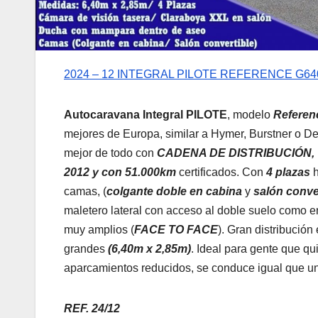
2024 – 12 INTEGRAL PILOTE REFERENCE G640
Autocaravana Integral PILOTE
, modelo
Referen
mejores de Europa, similar a Hymer, Burstner o De
mejor de todo con
CADENA DE DISTRIBUCIÓN,
2012 y con 51.000km
certificados. Con
4 plazas
h
camas, (
colgante doble en cabina
y
salón conve
maletero lateral con acceso al doble suelo como e
muy amplios (
FACE TO FACE
). Gran distribució
grandes
(6,40m x 2,85m)
. Ideal para gente que q
aparcamientos reducidos, se conduce igual que un
REF. 24/12