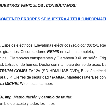
NUESTROS VEHICULOS . CONSÚLTANOS!
CONTENER ERRORES,SE MUESTRA A TITULO INFORMATI
, Espejos eléctricos, Elevalunas eléctricos
(sólo conductor),
Rad
s giratorios, Oscurecedores
REMIS
en cabina completa,
cipal, Claraboyas transparentes y Claraboya XXL en salón, Fri
ad, Extractor de humos, Ducha con mampara dentro de aseo, Ba
TRUMA COMBI,
Tv 12v. (SD-HDMI-USB-DVD), Escalón eléctr
para 3, 4 Cierres de seguridad
FIAMMA,
Maleteros laterales con
rca
MICHELIN
especial camper.
VA
,
Imp. Matriculación
y
cambio de titular
.
bio de aceite y todos los filtros.