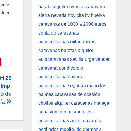
en el
tner,
H 26
 Imp.
ño de
tía