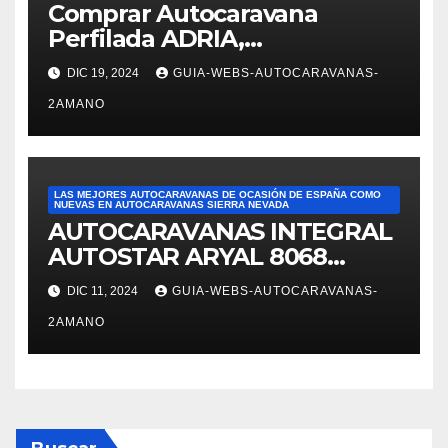
Comprar Autocaravana
autocaravanas. Fue
Perfilada ADRIA,
superprofesional,
modelo Matrix M680SP en
DIC 19, 2024
GUIA-WEBS-AUTOCARAVANAS-
Autocaravanas Sierra Nevada
2AMANO
LAS MEJORES AUTOCARAVANAS DE OCASIÓN DE ESPAÑA COMO
NUEVAS EN AUTOCARAVANAS SIERRA NEVADA
AUTOCARAVANAS INTEGRAL
AUTOSTAR ARYAL 8068
autocaravanas Sierra Nevada
DIC 11, 2024
GUIA-WEBS-AUTOCARAVANAS-
2AMANO