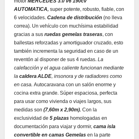
motor
MERCEDES 3.0 v6 190cv
AUTOMATICA
,
super potente, robusto, fiable, con
6 velocidades.
Cadena de
distribución
(no lleva
correa). Un vehículo con muchísima estabilidad
gracias a sus
ruedas gemelas traseras
, con
ballestas reforzadas y amortiguador cruzado, esto
también incrementa la seguridad en caso de un
reventón al disponer de sus 4 ruedas.
La
calefacción y el agua caliente funcionan mediante
la
caldera ALDE
, insonora y de radiadores como
en casa.
Autocaravana con un salón enorme y
cocina extra grande. Súper espaciosa, perfecta
para usar como vivienda o viajes largos, sus
medidas son
(7,60m x 2,90m).
Con la
exclusividad de
5 plazas
homologadas en
documentación para viajar y dormir,
cama isla
convertible en camas Gemelas
en la parte