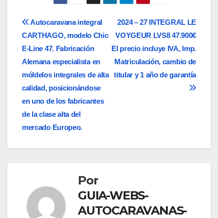
Navegación
Autocaravana integral
2024 – 27 INTEGRAL LE
CARTHAGO, modelo Chic
VOYGEUR LVS8 47.900€
de
E-Line 47. Fabricación
El precio incluye IVA, Imp.
entradas
Alemana especialista en
Matriculación, cambio de
móldelos integrales de alta
titular y 1 año de garantía
calidad, posicionándose
en uno de los fabricantes
de la clase alta del
mercado Europeo.
Por
GUIA-WEBS-
AUTOCARAVANAS-