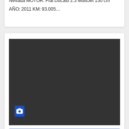
Nevada MOTOR: Fiat Ducato 2.3 MultiJet 130 cm
AÑO: 2011 KM: 93.005…