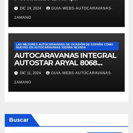
modelo Matrix M680SP en
DIC 19, 2024
GUIA-WEBS-AUTOCARAVANAS-
Autocaravanas Sierra Nevada
2AMANO
LAS MEJORES AUTOCARAVANAS DE OCASIÓN DE ESPAÑA COMO
NUEVAS EN AUTOCARAVANAS SIERRA NEVADA
AUTOCARAVANAS INTEGRAL
AUTOSTAR ARYAL 8068
autocaravanas Sierra Nevada
DIC 11, 2024
GUIA-WEBS-AUTOCARAVANAS-
2AMANO
Buscar