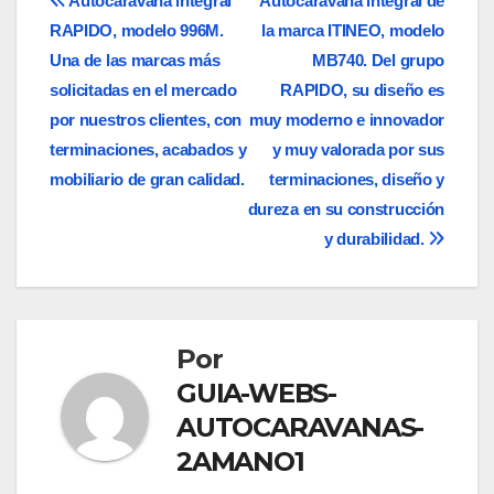
Navegación
Autocaravana integral
Autocaravana integral de
RAPIDO, modelo 996M.
la marca ITINEO, modelo
de
Una de las marcas más
MB740. Del grupo
entradas
solicitadas en el mercado
RAPIDO, su diseño es
por nuestros clientes, con
muy moderno e innovador
terminaciones, acabados y
y muy valorada por sus
mobiliario de gran calidad.
terminaciones, diseño y
dureza en su construcción
y durabilidad.
Por
GUIA-WEBS-
AUTOCARAVANAS-
2AMANO1
ANÁLISIS DE LAS MEJORES AUTOCARAVANAS DE 2025
AUTOCARAVANAS SIERRA NEVADA ES UNA EMPRESA CON MÁS DE