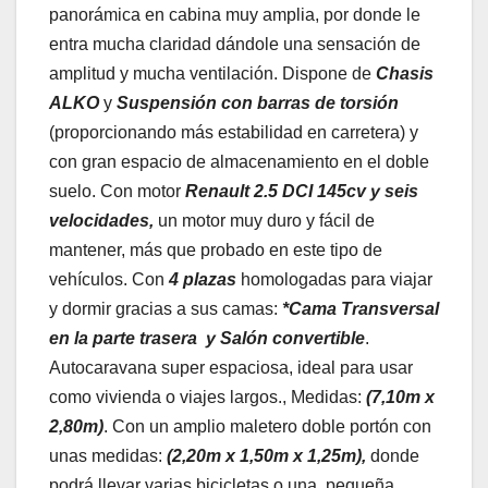
panorámica en cabina muy amplia, por donde le
entra mucha claridad dándole una sensación de
amplitud y mucha ventilación. Dispone de
Chasis
ALKO
y
Suspensión con barras de torsión
(proporcionando más estabilidad en carretera) y
con gran espacio de almacenamiento en el doble
suelo. Con motor
Renault 2.5 DCI 145cv y seis
velocidades
,
un motor muy duro y fácil de
mantener, más que probado en este tipo de
vehículos. Con
4
plazas
homologadas para viajar
y dormir gracias a sus camas:
*Cama Transversal
en la parte trasera y Salón convertible
.
Autocaravana super espaciosa, ideal para usar
como vivienda o viajes largos., Medidas:
(
7,10m x
2,80m)
. Con un amplio maletero doble portón con
unas medidas:
(2,20m x 1,50m x 1,25m),
donde
podrá llevar varias bicicletas o una pequeña