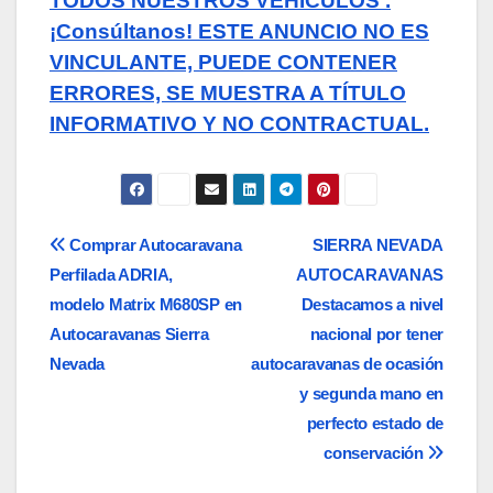
TODOS NUESTROS VEHICULOS .
¡Consúltanos! ESTE ANUNCIO NO ES
VINCULANTE, PUEDE CONTENER
ERRORES, SE MUESTRA A TÍTULO
INFORMATIVO Y NO CONTRACTUAL.
Navegación
Comprar Autocaravana
SIERRA NEVADA
Perfilada ADRIA,
AUTOCARAVANAS
de
modelo Matrix M680SP en
Destacamos a nivel
entradas
Autocaravanas Sierra
nacional por tener
Nevada
autocaravanas de ocasión
y segunda mano en
perfecto estado de
conservación