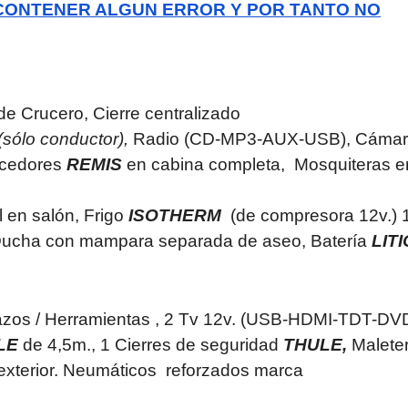
 CONTENER ALGUN ERROR Y POR TANTO NO
de Crucero, Cierre centralizado
(sólo conductor),
Radio (CD-MP3-AUX-USB), Cámar
recedores
REMIS
en cabina completa, Mosquiteras e
 en salón, Frigo
ISOTHERM
(de compresora 12v.) 
 Ducha con mampara separada de aseo, Batería
LIT
hazos / Herramientas , 2 Tv 12v. (USB-HDMI-TDT-DVD
LE
de 4,5m., 1 Cierres de seguridad
THULE,
Malete
exterior.
Neumáticos reforzados marca