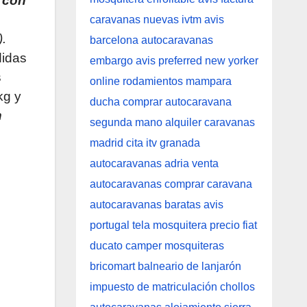
a con
).
idas
s
kg y
n