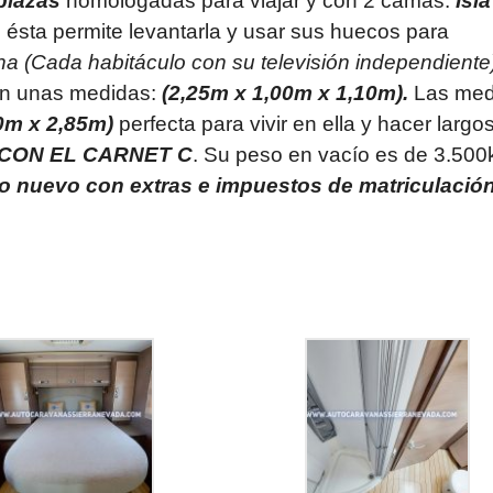
plazas
homologadas para viajar y con 2 camas:
Isl
, ésta permite levantarla y usar sus huecos para
na (Cada habitáculo con su televisión independiente
con unas medidas:
(2,25m x 1,00m x 1,10m).
Las med
0m x 2,85m)
perfecta para vivir en ella y hacer largo
CON EL CARNET C
. Su peso en vacío es de 3.500
lo nuevo con extras e impuestos de matriculació