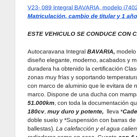
V23- 089
Integral BAVARIA, modelo i7
Matriculación, cambio de titular y 1 añ
ESTE VEHICULO SE CONDUCE CON C
Autocaravana Integral
BAVARIA,
model
diseño elegante, moderno, acabados y mue
duradera ha obtenido la certificación Cla
zonas muy frías y soportando temperatu
con marco de aluminio que le evitara de ru
marco. Dispone de una ducha con mampa
51.000km
, con toda la documentación que
180cv
,
muy duro y potente,
lleva *
Cade
doble suelo y *Suspensión con barras de
ballestas).
La calefacción y el agua calie