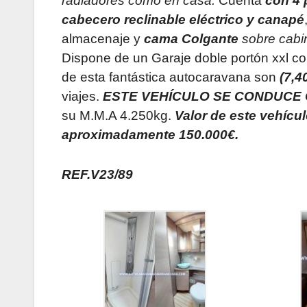
radiadores como en casa.
Cuenta
con 4 
cabecero reclinable eléctrico y canapé
almacenaje
y
cama Colgante
sobre cabi
Dispone de un Garaje doble portón xxl 
de esta fantástica autocaravana son
(7,4
viajes.
ESTE VEHÍCULO SE CONDUCE 
su M.M.A 4.250kg.
Valor de este vehícu
aproximadamente 150.000€.
REF.V23/89