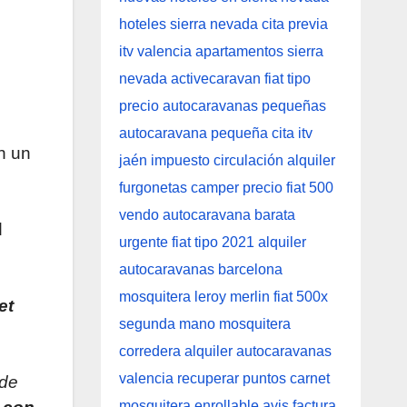
n un
d
et
 de