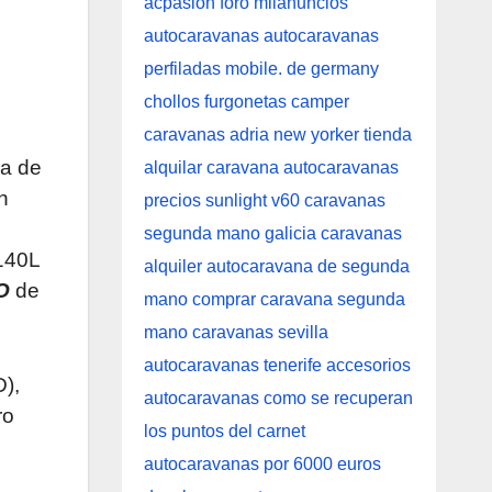
a de
n
140L
IO
de
),
ro