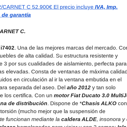
402/CARNET C
52.900€
El precio incluye
IVA, Imp.
o de garantía
ARNET C.
o
i7402
. Una de las mejores marcas del mercado. Co
bles de alta calidad. Su estructura resistente y
se 3 por sus cualidades de aislamiento, perfecta para
ras elevadas. Consta de ventanas de máxima calida
idos en circulación al ir la ventana embutida en el
ra separada del aseo. Del
año 2012
y tan solo
 los certifica. Con un
motor
Fiat Ducato 3.0 MultiJ
na de distribución
. Dispone de *
Chasis ALKO
con
 torsión (mucho mejor que la suspensión de
nte funcionan mediante la
caldera ALDE
, insonora y