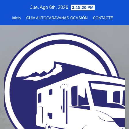
Saltar
Jue. Ago 6th, 2026
3:15:21 PM
al
Inicio
GUIA AUTOCARAVANAS OCASIÓN
CONTACTE
contenido