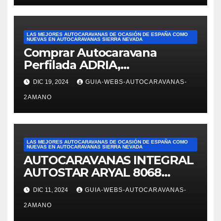
ESPAÑA. Reseña de JOSÉ
FELIPE PESQUERO. En el
ámbito de ventas: Alejandra
LAS MEJORES AUTOCARAVANAS DE OCASIÓN DE ESPAÑA COMO
nos mostró varias
NUEVAS EN AUTOCARAVANAS SIERRA NEVADA
Comprar Autocaravana
autocaravanas. Fue
Perfilada ADRIA,
superprofesional,
modelo Matrix M680SP en
DIC 19, 2024
GUIA-WEBS-AUTOCARAVANAS-
Autocaravanas Sierra Nevada
2AMANO
LAS MEJORES AUTOCARAVANAS DE OCASIÓN DE ESPAÑA COMO
NUEVAS EN AUTOCARAVANAS SIERRA NEVADA
AUTOCARAVANAS INTEGRAL
AUTOSTAR ARYAL 8068
autocaravanas Sierra Nevada
DIC 11, 2024
GUIA-WEBS-AUTOCARAVANAS-
2AMANO