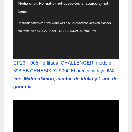
Reproductor
Media error: Format(s) not supported or source(s) not
de
found
vídeo
Descargar archivo: https://guia-webs-autocaravanas-ocasion.com/wp-
content/uploads/2023/09/AUTOCARAVANAS22.mp4?_=1
CP23 – 005 Perfilada, CHALLENGER, modelo
398 EB GENESIS 52.900€ El precio incluye
IVA,
Imp. Matriculación, cambio de titular y 1 año de
garantía