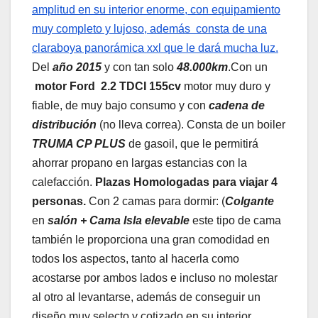
amplitud en su interior enorme, con equipamiento
muy completo y lujoso, además consta de una
claraboya panorámica xxl que le dará mucha luz.
Del
año 2015
y con tan solo
48.000km
.Con un
motor
Ford 2.2 TDCI 155cv
motor muy duro y
fiable, de muy bajo consumo y con
cadena de
distribución
(no lleva correa). Consta de un boiler
TRUMA CP PLUS
de gasoil, que le permitirá
ahorrar propano en largas estancias con la
calefacción.
Plazas
Homologadas para viajar 4
personas.
Con 2 camas para dormir: (
Colgante
en
salón + Cama Isla elevable
este tipo de cama
también
le
proporciona una gran comodidad en
todos los aspectos, tanto al hacerla como
acostarse por ambos lados e incluso no molestar
al otro al levantarse, además de conseguir un
diseño muy selecto y cotizado en su interior,