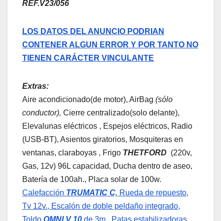
REF.V23/056
LOS DATOS DEL ANUNCIO PODRIAN
CONTENER ALGUN ERROR Y POR TANTO NO
TIENEN CARÁCTER VINCULANTE
Extras:
Aire acondicionado(de motor), AirBag
(sólo
conductor),
Cierre centralizado(solo delante),
Elevalunas eléctricos , Espejos eléctricos, Radio
(USB-BT), Asientos giratorios, Mosquiteras en
ventanas, claraboyas , Frigo
THETFORD
(220v,
Gas, 12v) 96L capacidad, Ducha dentro de aseo,
Batería de 100ah., Placa solar de 100w.
Calefacción
TRUMATIC C,
Rueda de repuesto,
Tv 12v., Escalón de doble peldaño integrado,
Toldo
OMNI.V 10
de 3m., Patas estabilizadoras,