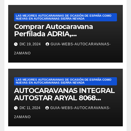
FELIPE PESQUERO. En el
ámbito de ventas: Alejandra
LAS MEJORES AUTOCARAVANAS DE OCASIÓN DE ESPAÑA COMO
nos mostró varias
NUEVAS EN AUTOCARAVANAS SIERRA NEVADA
Comprar Autocaravana
autocaravanas. Fue
Perfilada ADRIA,
superprofesional,
modelo Matrix M680SP en
DIC 19, 2024
GUIA-WEBS-AUTOCARAVANAS-
Autocaravanas Sierra Nevada
2AMANO
LAS MEJORES AUTOCARAVANAS DE OCASIÓN DE ESPAÑA COMO
NUEVAS EN AUTOCARAVANAS SIERRA NEVADA
AUTOCARAVANAS INTEGRAL
AUTOSTAR ARYAL 8068
autocaravanas Sierra Nevada
DIC 11, 2024
GUIA-WEBS-AUTOCARAVANAS-
2AMANO