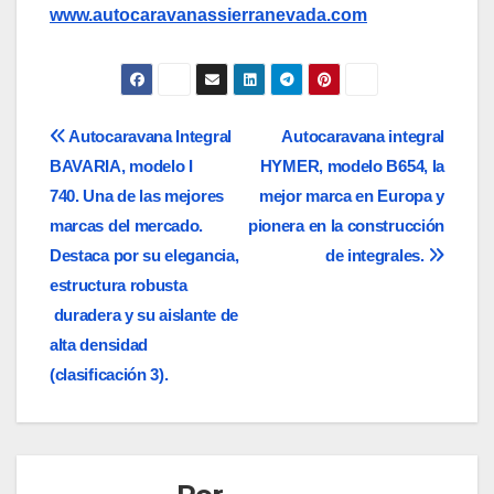
www.autocaravanassierranevada.com
Navegación
Autocaravana Integral
Autocaravana integral
BAVARIA, modelo I
HYMER, modelo B654, la
de
740. Una de las mejores
mejor marca en Europa y
entradas
marcas del mercado.
pionera en la construcción
Destaca por su elegancia,
de integrales.
estructura robusta
duradera y su aislante de
alta densidad
(clasificación 3).