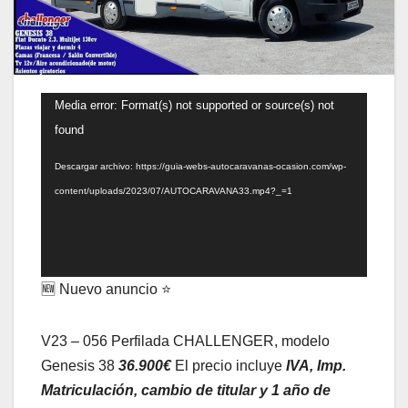
Reproductor
Media error: Format(s) not supported or source(s) not
de
found
vídeo
Descargar archivo: https://guia-webs-autocaravanas-ocasion.com/wp-
content/uploads/2023/07/AUTOCARAVANA33.mp4?_=1
🆕 Nuevo anuncio ⭐
V23 – 056 Perfilada CHALLENGER, modelo
Genesis 38
36.900€
El precio incluye
IVA, Imp.
Matriculación, cambio de titular y 1 año de