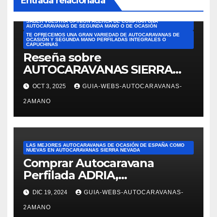
Entrada relacionada
LEE OPINIONES HONESTAS DE CLIENTES Y DESCUBRE POR QUÉ
COMPRAR CON AUTOCARAVANAS SIERRA NEVADA
SABEMOS QUE ES UN GASTO MUY IMPORTANTE Y QUERÍAMOS
SABER VUESTRA OPINIÓN ACERCA DE COMPRAR UNA
AUTOCARAVANAS DE SEGUNDA MANO O DE OCASIÓN
TE OFRECEMOS UNA GRAN VARIEDAD DE AUTOCARAVANAS DE
OCASIÓN Y SEGUNDA MANO PERFILADAS INTEGRALES O
CAPUCHINAS
Reseña sobre
AUTOCARAVANAS SIERRA
NEVADA. Las mejores
OCT 3, 2025
GUIA-WEBS-AUTOCARAVANAS-
reseñas de AUTOCARAVANAS
2AMANO
DE SEGUNDA MANO DE
ESPAÑA. Reseña de JOSÉ
FELIPE PESQUERO. En el
ámbito de ventas: Alejandra
LAS MEJORES AUTOCARAVANAS DE OCASIÓN DE ESPAÑA COMO
nos mostró varias
NUEVAS EN AUTOCARAVANAS SIERRA NEVADA
Comprar Autocaravana
autocaravanas. Fue
Perfilada ADRIA,
superprofesional,
modelo Matrix M680SP en
DIC 19, 2024
GUIA-WEBS-AUTOCARAVANAS-
Autocaravanas Sierra Nevada
2AMANO