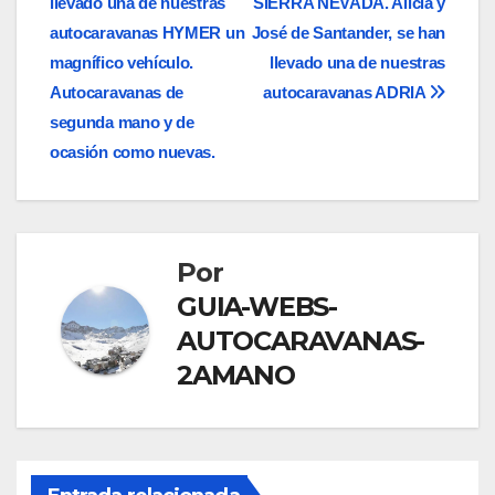
llevado una de nuestras
SIERRA NEVADA. Alicia y
de
autocaravanas HYMER un
José de Santander, se han
entradas
magnífico vehículo.
llevado una de nuestras
Autocaravanas de
autocaravanas ADRIA
segunda mano y de
ocasión como nuevas.
Por
GUIA-WEBS-
AUTOCARAVANAS-
2AMANO
ANÁLISIS DE LAS MEJORES AUTOCARAVANAS DE 2025
AUTOCARAVANAS SIERRA NEVADA ES UNA EMPRESA CON MÁS DE
20 AÑOS DE EXPERIENCIA EN EL SECTOR DE LA VENTA DE
AUTOCARAVANAS DE SEGUNDA MANO Y OCASIÓN
ESTAS SON LAS 10 MEJORES ÁREAS DE AUTOCARAVANAS EN
ESPAÑA
LAS MEJORES AUTOCARAVANAS DE OCASIÓN DE ESPAÑA COMO
NUEVAS EN AUTOCARAVANAS SIERRA NEVADA