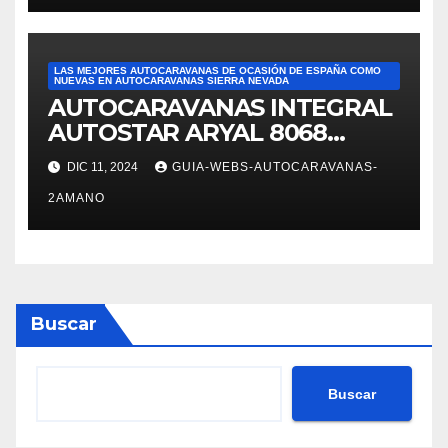
LAS MEJORES AUTOCARAVANAS DE OCASIÓN DE ESPAÑA COMO
NUEVAS EN AUTOCARAVANAS SIERRA NEVADA
AUTOCARAVANAS INTEGRAL
AUTOSTAR ARYAL 8068
autocaravanas Sierra Nevada
DIC 11, 2024
GUIA-WEBS-AUTOCARAVANAS-
2AMANO
Buscar
Buscar