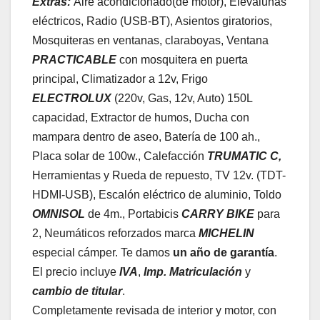
Extras:
Aire acondicionado(de motor), Elevalunas
eléctricos, Radio (USB-BT), Asientos giratorios,
Mosquiteras en ventanas, claraboyas, Ventana
PRACTICABLE
con mosquitera en puerta
principal, Climatizador a 12v, Frigo
ELECTROLUX
(220v, Gas, 12v, Auto) 150L
capacidad, Extractor de humos, Ducha con
mampara dentro de aseo, Batería de 100 ah.,
Placa solar de 100w., Calefacción
TRUMATIC C,
Herramientas y Rueda de repuesto, TV 12v. (TDT-
HDMI-USB), Escalón eléctrico de aluminio, Toldo
OMNISOL
de 4m., Portabicis
CARRY BIKE
para
2, Neumáticos reforzados marca
MICHELIN
especial cámper. Te damos
un año de garantía
.
El precio incluye
IVA
,
Imp. Matriculación
y
cambio de titular
.
Completamente revisada de interior y motor, con