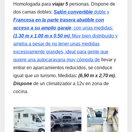
Homologada para
viajar 5
personas. Dispone de
dos camas dobles:
Salón convertible
doble y
Francesa en la parte trasera abatible con
acceso a su amplio garaje
, con unas medidas:
(1,30 m x 1,00 m x 0,50 m)
.
Muy bien distribuido y
amplia a pesar de no tener unas medidas
excesivamente grandes, ideal para gente que
quiere una autocaravana muy cómoda de
llevar y
entrar en aparcamientos reducidos, se conduce
igual que un turismo, Medidas:
(
6,90 m x 2,70 m).
Dispone
de un climatizador a 12v en zona de
cocina.