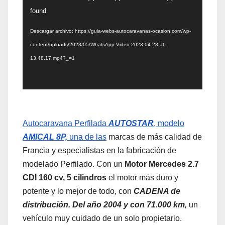
de
found
vídeo
Descargar archivo: https://guia-webs-autocaravanas-ocasion.com/wp-
content/uploads/2023/05/WhatsApp-Video-2023-04-28-at-
13.48.17.mp4?_=1
Autocaravana Perfilada
AUTOSTAR
, modelo
AMICAL 8P,
una de las
marcas de más calidad de
Francia y especialistas en la fabricación de
modelado Perfilado. Con un
Motor
Mercedes 2.7
CDI 160 cv, 5 cilindros
el motor más duro y
potente y lo mejor de todo, con
CADENA de
distribución. Del
año 2004 y con 71.000 km,
un
vehículo muy cuidado de un solo propietario.