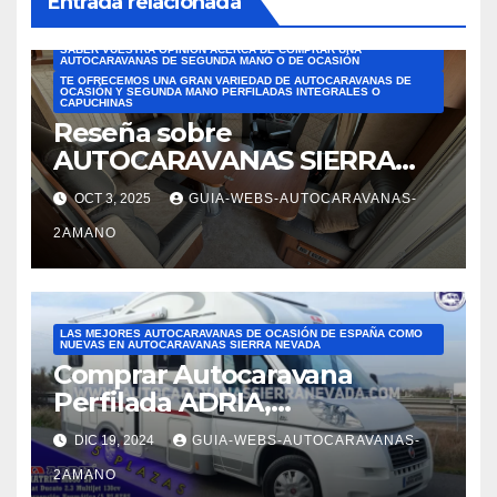
Entrada relacionada
LEE OPINIONES HONESTAS DE CLIENTES Y DESCUBRE POR QUÉ
COMPRAR CON AUTOCARAVANAS SIERRA NEVADA
SABEMOS QUE ES UN GASTO MUY IMPORTANTE Y QUERÍAMOS
SABER VUESTRA OPINIÓN ACERCA DE COMPRAR UNA
AUTOCARAVANAS DE SEGUNDA MANO O DE OCASIÓN
TE OFRECEMOS UNA GRAN VARIEDAD DE AUTOCARAVANAS DE
OCASIÓN Y SEGUNDA MANO PERFILADAS INTEGRALES O
CAPUCHINAS
Reseña sobre
AUTOCARAVANAS SIERRA
NEVADA. Las mejores
OCT 3, 2025
GUIA-WEBS-AUTOCARAVANAS-
reseñas de AUTOCARAVANAS
2AMANO
DE SEGUNDA MANO DE
ESPAÑA. Reseña de JOSÉ
FELIPE PESQUERO. En el
ámbito de ventas: Alejandra
LAS MEJORES AUTOCARAVANAS DE OCASIÓN DE ESPAÑA COMO
nos mostró varias
NUEVAS EN AUTOCARAVANAS SIERRA NEVADA
Comprar Autocaravana
autocaravanas. Fue
Perfilada ADRIA,
superprofesional,
modelo Matrix M680SP en
DIC 19, 2024
GUIA-WEBS-AUTOCARAVANAS-
Autocaravanas Sierra Nevada
2AMANO