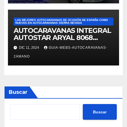
LAS MEJORES AUTOCARAVANAS DE OCASIÓN DE ESPAÑA COMO
NUEVAS EN AUTOCARAVANAS SIERRA NEVADA
AUTOCARAVANAS INTEGRAL
AUTOSTAR ARYAL 8068
autocaravanas Sierra Nevada
DIC 11, 2024
GUIA-WEBS-AUTOCARAVANAS-
2AMANO
Buscar
Buscar