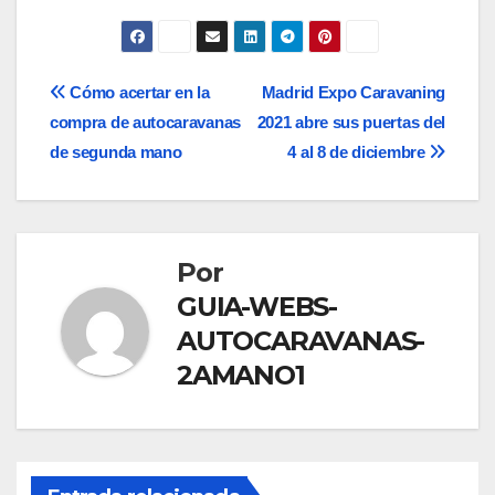
Navegación
Cómo acertar en la
Madrid Expo Caravaning
compra de autocaravanas
2021 abre sus puertas del
de
de segunda mano
4 al 8 de diciembre
entradas
Por
GUIA-WEBS-
AUTOCARAVANAS-
2AMANO1
ANÁLISIS DE LAS MEJORES AUTOCARAVANAS DE 2025
AUTOCARAVANAS SIERRA NEVADA ES UNA EMPRESA CON MÁS DE
20 AÑOS DE EXPERIENCIA EN EL SECTOR DE LA VENTA DE
AUTOCARAVANAS DE SEGUNDA MANO Y OCASIÓN
ESTAS SON LAS 10 MEJORES ÁREAS DE AUTOCARAVANAS EN
ESPAÑA
LAS MEJORES AUTOCARAVANAS DE OCASIÓN DE ESPAÑA COMO
NUEVAS EN AUTOCARAVANAS SIERRA NEVADA