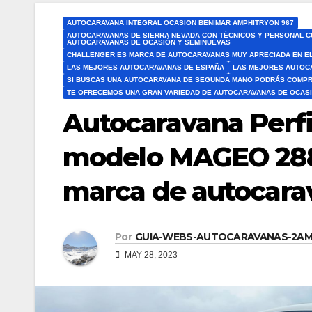
AUTOCARAVANA INTEGRAL OCASION BENIMAR AMPHITRYON 967
AUTOCARAVANAS DE SIERRA NEVADA CON TÉCNICOS Y PERSONAL CU
AUTOCARAVANAS DE OCASIÓN Y SEMINUEVAS
CHALLENGER ES MARCA DE AUTOCARAVANAS MUY APRECIADA EN EL
LAS MEJORES AUTOCARAVANAS DE ESPAÑA
LAS MEJORES AUTOC
SI BUSCAS UNA AUTOCARAVANA DE SEGUNDA MANO PODRÁS COMP
TE OFRECEMOS UNA GRAN VARIEDAD DE AUTOCARAVANAS DE OCASI
Autocaravana Perf
modelo MAGEO 288
marca de autocara
Por
GUIA-WEBS-AUTOCARAVANAS-2A
MAY 28, 2023