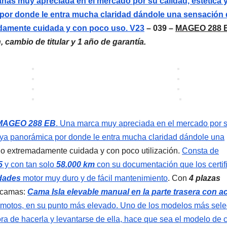
s muy apreciada en el mercado por su calidad, estética 
por donde le entra mucha claridad dándole una sensación 
adamente cuidada y con poco uso. V23
– 039 –
MAGEO 288 
, cambio de titular y 1 año de garantía.
MAGEO 288 EB
. Una marca muy apreciada en el mercado por 
boya panorámica por donde le entra mucha claridad dándole una
do extremadamente cuidada y con poco utilización.
Consta de
5
y con tan solo
58.000 km
con su documentación que los certif
idades
motor muy duro y de fácil mantenimiento
. Con
4 plazas
 camas:
Cama Isla elevable manual
en la parte trasera con 
 y motos, en su punto más elevado. Uno de los modelos más sele
hora de hacerla y levantarse de ella, hace que sea el modelo de