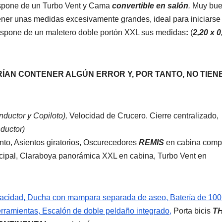
dispone de un Turbo Vent y Cama
convertible en salón
.
Muy bu
 tener unas medidas excesivamente grandes, ideal para iniciarse
ispone de un maletero doble portón XXL sus medidas
:
(
2,20 x 
ÍAN CONTENER ALGÚN ERROR Y, POR TANTO, NO TIEN
nductor y Copiloto),
Velocidad de Crucero. Cierre centralizado,
nductor)
, Asientos giratorios, Oscurecedores
REMIS
en cabina compl
ncipal, Claraboya panorámica XXL en cabina, Turbo Vent en
pacidad, Ducha con mampara separada de aseo, Batería de 100 
rramientas, Escalón de doble peldaño integrado,
Porta bicis
T