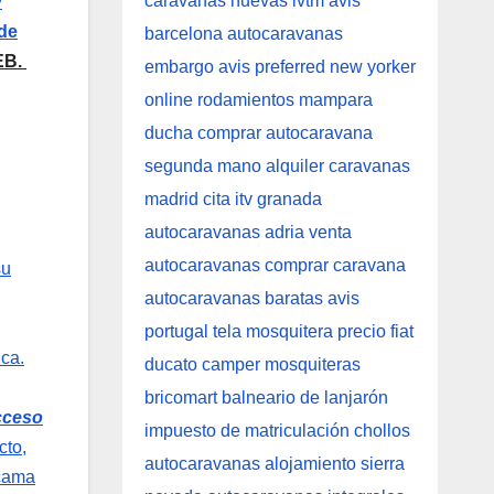
y
de
EB.
su
ica.
acceso
cto,
 cama