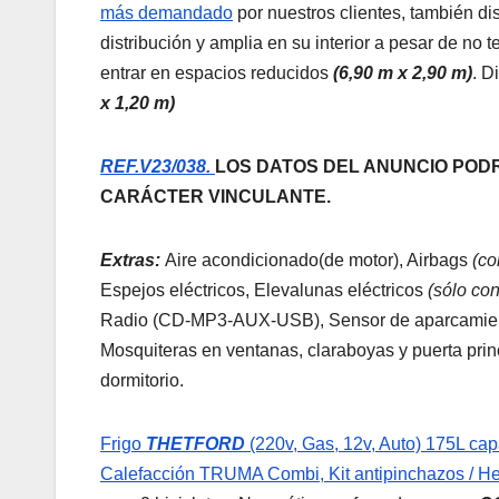
más demandado
por nuestros clientes, también 
distribución y amplia en su interior a pesar de no
entrar en espacios reducidos
(
6,90 m x 2,90 m
)
. D
x 1,20 m)
REF.V23/038.
LOS DATOS DEL ANUNCIO PODR
CARÁCTER VINCULANTE.
Extras:
Aire acondicionado(de motor), Airbags
(co
Espejos eléctricos, Elevalunas eléctricos
(sólo co
Radio (CD-MP3-AUX-USB), Sensor de aparcamiento
Mosquiteras en ventanas, claraboyas y puerta pri
dormitorio.
Frigo
THETFORD
(220v, Gas, 12v, Auto) 175L ca
Calefacción TRUMA Combi, Kit antipinchazos / He