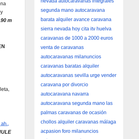
ena
 y
0,90 m
EN
eta,
ah.,
HULE