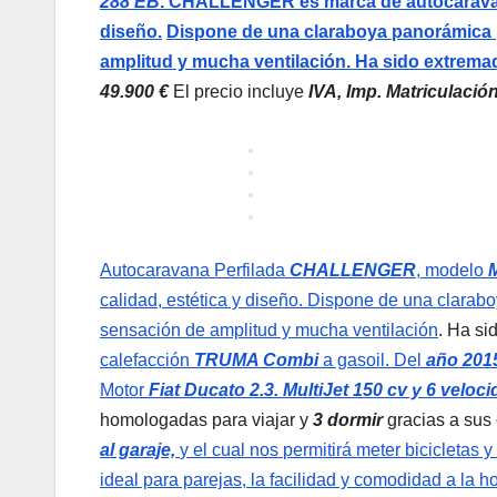
288 EB
. CHALLENGER es marca de autocaravana
diseño.
Dispone de una claraboya panorámica 
amplitud y mucha ventilación. Ha sido extrem
49.900 €
El precio incluye
IVA, Imp. Matriculación
Autocaravana Perfilada
CHALLENGER
, modelo
calidad, estética y diseño. Dispone de una clara
sensación de amplitud y mucha ventilación
. Ha si
calefacción
TRUMA Combi
a gasoil. Del
año 201
Motor
Fiat Ducato 2.3. MultiJet 150 cv y 6 veloc
homologadas para viajar y
3 dormir
gracias a sus
al garaje,
y el cual nos
permitirá meter bicicletas
ideal para parejas, la facilidad y comodidad a la 