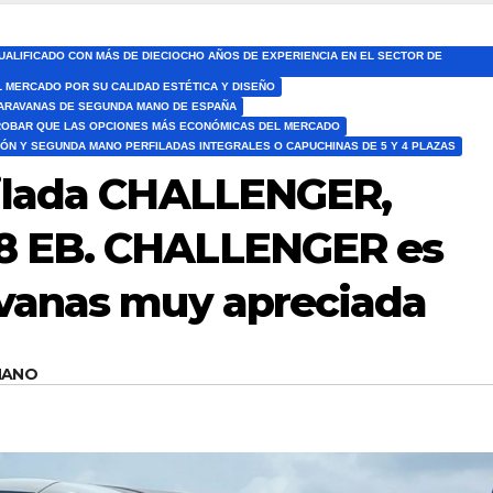
ALIFICADO CON MÁS DE DIECIOCHO AÑOS DE EXPERIENCIA EN EL SECTOR DE
 MERCADO POR SU CALIDAD ESTÉTICA Y DISEÑO
ARAVANAS DE SEGUNDA MANO DE ESPAÑA
ROBAR QUE LAS OPCIONES MÁS ECONÓMICAS DEL MERCADO
ÓN Y SEGUNDA MANO PERFILADAS INTEGRALES O CAPUCHINAS DE 5 Y 4 PLAZAS
ilada CHALLENGER,
 EB. CHALLENGER es
vanas muy apreciada
MANO