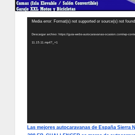
Reproductor
Media error: Format(s) not supported or source(s) not found
de
Descargar archivo: https://guia-webs-autocaravanas-ocasion.com/wp-con
vídeo
11.15.11.mp4?_=1
Las mejores autocaravanas de España Sierra 