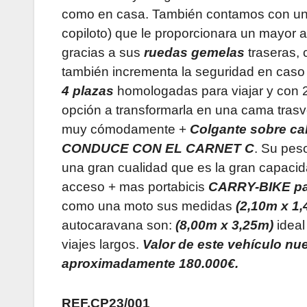
como en casa. También contamos con un de
copiloto) que le proporcionara un mayor 
gracias a sus
ruedas gemelas
traseras, 
también incrementa la seguridad en caso
4 plazas
homologadas para viajar y con 
opción a transformarla en una cama trasv
muy cómodamente +
Colgante sobre ca
CONDUCE CON EL CARNET C
. Su pes
una gran cualidad que es la gran capaci
acceso + mas portabicis
CARRY-BIKE pa
como una moto sus medidas
(2,10m x 1,
autocaravana son:
(8,00m x 3,25m)
ideal
viajes largos.
Valor de este vehículo nu
aproximadamente 180.000€.
REF.CP23/001