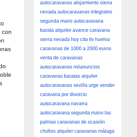
to
a con
on
onas
ndo
oble
s