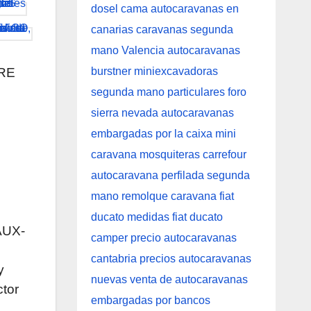
RE
-AUX-
y
ctor