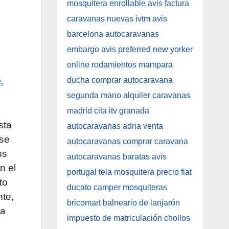
.
sta
ase
os
n el
to
nte,
La