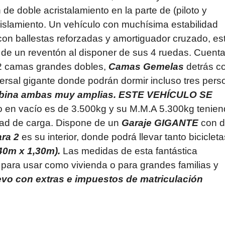
 doble acristalamiento en la parte de (piloto y
aislamiento. Un vehículo con muchísima estabilidad
con ballestas reforzadas y amortiguador cruzado, es
 de un reventón al disponer de sus 4 ruedas. Cuent
2 camas grandes dobles,
Camas Gemelas
detrás c
ersal gigante
donde podrán dormir incluso tres pers
bina ambas muy amplias.
ESTE VEHÍCULO SE
o en vacío es de 3.500kg y su M.M.A 5.300kg tenie
dad de carga. Dispone de un
Garaje GIGANTE
con d
ra 2
es su interior, donde podrá llevar tanto bicicleta
40m x 1,30m).
Las medidas de esta fantástica
 para usar como vivienda o para grandes familias y
evo con extras e impuestos de matriculación