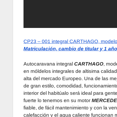
CP23 – 001
integral CARTHAGO, model
Matriculación, cambio de titular y 1 añ
Autocaravana integral
CARTHAGO
, mod
en móldelos integrales de altisima calida
alta del mercado Europeo. Una de las me
de gran estilo, comodidad, funcionamiento
interior del habitúalo será ideal para gent
fuerte lo tenemos en su motor
MERCEDE
fiable, de fácil mantenimiento
y con la ven
calefacción y el agua caliente funcionan 