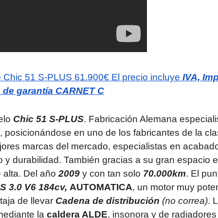
o Chic 51 S-PLUS
61.900€
El precio incluye
IVA, Imp
o de garantía
CARNET C
elo
Chic 51 S-PLUS
. Fabricación Alemana especiali
d, posicionándose en uno de los fabricantes de la cl
jores marcas del mercado, especialistas en acabad
 y durabilidad. También gracias a su gran espacio e
e alta. Del año
2009
y con tan solo
70.000km
. El pun
S
3.0 V6 184cv,
AUTOMATICA
, un motor muy pote
taja de llevar
Cadena de distribución
(no correa
)
. 
mediante la
caldera ALDE
, insonora y de radiadores