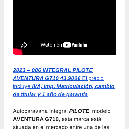
2023 – 086 INTEGRAL PILOTE
AVENTURA G710 43.900€
El precio
incluye
IVA, Imp. Matriculación, cambio
de titular y 1 año de garantía
Autocaravana Integral
PILOTE
, modelo
AVENTURA G710
, esta marca está
situada en el mercado entre una de las