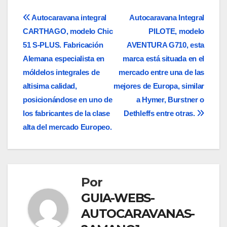
Navegación
Autocaravana integral
Autocaravana Integral
CARTHAGO, modelo Chic
PILOTE, modelo
de
51 S-PLUS. Fabricación
AVENTURA G710, esta
entradas
Alemana especialista en
marca está situada en el
móldelos integrales de
mercado entre una de las
altisima calidad,
mejores de Europa, similar
posicionándose en uno de
a Hymer, Burstner o
los fabricantes de la clase
Dethleffs entre otras.
alta del mercado Europeo.
Por
GUIA-WEBS-
AUTOCARAVANAS-