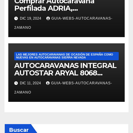
Comprar Autocaravana
autocaravanas. Fue
Perfilada ADRIA,
superprofesional,
modelo Matrix M680SP en
DIC 19, 2024
GUIA-WEBS-AUTOCARAVANAS-
Autocaravanas Sierra Nevada
2AMANO
LAS MEJORES AUTOCARAVANAS DE OCASIÓN DE ESPAÑA COMO
NUEVAS EN AUTOCARAVANAS SIERRA NEVADA
AUTOCARAVANAS INTEGRAL
AUTOSTAR ARYAL 8068
autocaravanas Sierra Nevada
DIC 11, 2024
GUIA-WEBS-AUTOCARAVANAS-
2AMANO
Buscar