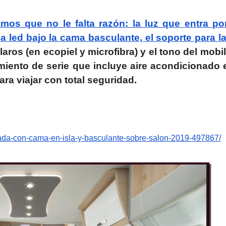
os que no le falta razón: la luz que entra po
 led bajo la cama basculante, el soporte para la
aros (en ecopiel y microfibra) y el tono del mobil
miento de serie que incluye aire acondicionado 
ara viajar con total seguridad.
lada-con-cama-en-isla-y-basculante-sobre-salon-2019-497867/