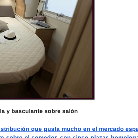
la y basculante sobre salón
istribución que gusta mucho en el mercado esp
nte sobre el comedor, con cinco plazas homolog