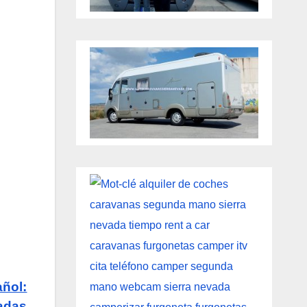
añol:
adas