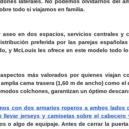
aldones laterales. No podemos olvidarnos del a
obre todo si viajamos en familia.
y aseo en dos espacios, servicios centrales y
istribución preferida por las parejas española
do, y McLouis les ofrece en este modelo todo l
aspectos más valorados por quienes viajan co
la amplia cama trasera (1,60 m de ancho) como el 
 cómodos colchones, garantizan un óptimo descan
remos con dos armarios roperos a ambos lados d
 llevar jerseys y camisetas sobre el cabecero 
s o algo de equipaje. Antes de cerrar la puert