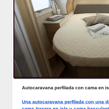
Autocaravana perfilada con cama en is
Una autocaravana perfilada con una d
cama trasera en isla y cama bascula