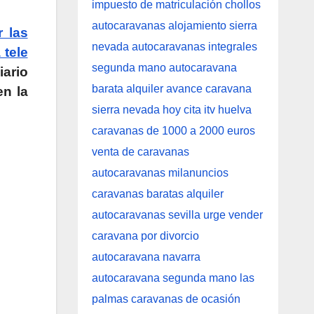
r las
 tele
iario
en la