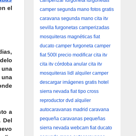
en el
ias,
odelo
 una
 una
donde
sto a
. Del
nuevo