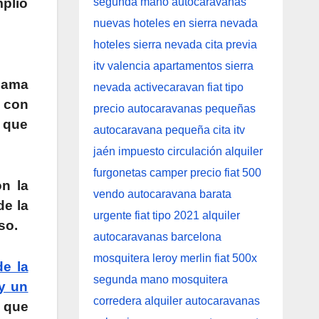
mplio
 cama
s con
o que
n la
de la
so.
e la
y un
a que