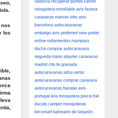
aseo,
sla.
n nos
e los
ble,
anas
ence
firma
leva
tía,