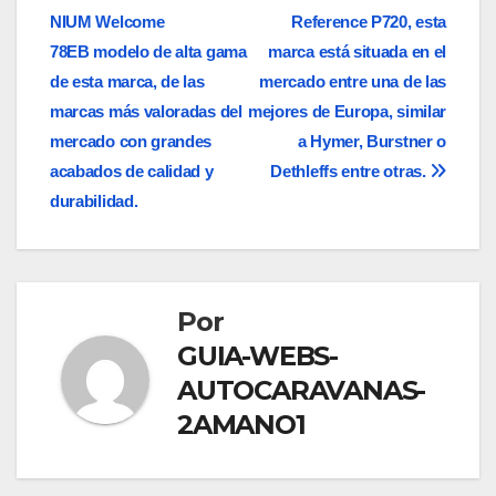
de
NIUM Welcome
Reference P720, esta
entradas
78EB modelo de alta gama
marca está situada en el
de esta marca, de las
mercado entre una de las
marcas más valoradas del
mejores de Europa, similar
mercado con grandes
a Hymer, Burstner o
acabados de calidad y
Dethleffs entre otras.
durabilidad.
Por
GUIA-WEBS-
AUTOCARAVANAS-
2AMANO1
ANÁLISIS DE LAS MEJORES AUTOCARAVANAS DE 2025
AUTOCARAVANAS SIERRA NEVADA ES UNA EMPRESA CON MÁS DE
20 AÑOS DE EXPERIENCIA EN EL SECTOR DE LA VENTA DE
AUTOCARAVANAS DE SEGUNDA MANO Y OCASIÓN
ESTAS SON LAS 10 MEJORES ÁREAS DE AUTOCARAVANAS EN