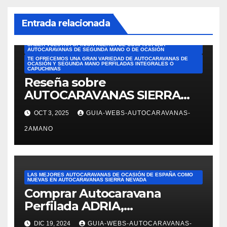
ESPAÑA
LAS MEJORES AUTOCARAVANAS DE OCASIÓN DE ESPAÑA COMO
NUEVAS EN AUTOCARAVANAS SIERRA NEVADA
Entrada relacionada
LEE OPINIONES HONESTAS DE CLIENTES Y DESCUBRE POR QUÉ
COMPRAR CON AUTOCARAVANAS SIERRA NEVADA
SABEMOS QUE ES UN GASTO MUY IMPORTANTE Y QUERÍAMOS
SABER VUESTRA OPINIÓN ACERCA DE COMPRAR UNA
AUTOCARAVANAS DE SEGUNDA MANO O DE OCASIÓN
TE OFRECEMOS UNA GRAN VARIEDAD DE AUTOCARAVANAS DE
OCASIÓN Y SEGUNDA MANO PERFILADAS INTEGRALES O
CAPUCHINAS
Reseña sobre
AUTOCARAVANAS SIERRA
NEVADA. Las mejores
OCT 3, 2025
GUIA-WEBS-AUTOCARAVANAS-
reseñas de AUTOCARAVANAS
2AMANO
DE SEGUNDA MANO DE
ESPAÑA. Reseña de JOSÉ
FELIPE PESQUERO. En el
ámbito de ventas: Alejandra
LAS MEJORES AUTOCARAVANAS DE OCASIÓN DE ESPAÑA COMO
nos mostró varias
NUEVAS EN AUTOCARAVANAS SIERRA NEVADA
Comprar Autocaravana
autocaravanas. Fue
Perfilada ADRIA,
superprofesional,
modelo Matrix M680SP en
DIC 19, 2024
GUIA-WEBS-AUTOCARAVANAS-