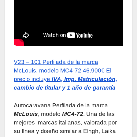
V23 – 101
Perfilada de la marca
McLouis, modelo MC4-72
46.900€
El
precio incluye
IVA, Imp. Matriculación,
cambio de titular y 1 año de garantía
Autocaravana Perfilada de la marca
McLouis
, modelo
MC4-72
. Una de las
mejores marcas italianas, valorada por
su línea y diseño similar a Elngh, Laika