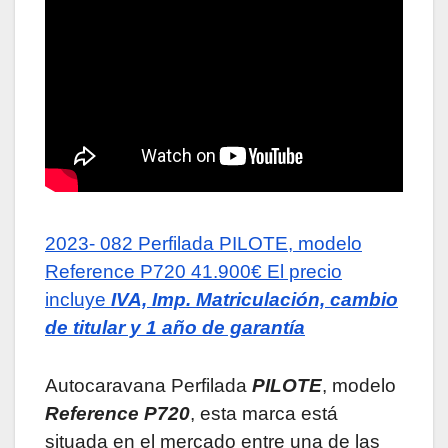
2023- 082
Perfilada PILOTE, modelo
Reference P720
41.900€
El precio
incluye
IVA, Imp. Matriculación, cambio
de titular y 1 año de garantía
Autocaravana Perfilada
PILOTE
, modelo
Reference P720
, esta marca está
situada en el mercado entre una de las