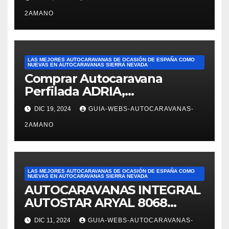
reseñas de AUTOCARAVANAS
2AMANO
DE SEGUNDA MANO DE
ESPAÑA. Reseña de JOSÉ
FELIPE PESQUERO. En el
ámbito de ventas: Alejandra
LAS MEJORES AUTOCARAVANAS DE OCASIÓN DE ESPAÑA COMO
nos mostró varias
NUEVAS EN AUTOCARAVANAS SIERRA NEVADA
Comprar Autocaravana
autocaravanas. Fue
Perfilada ADRIA,
superprofesional,
modelo Matrix M680SP en
DIC 19, 2024
GUIA-WEBS-AUTOCARAVANAS-
Autocaravanas Sierra Nevada
2AMANO
LAS MEJORES AUTOCARAVANAS DE OCASIÓN DE ESPAÑA COMO
NUEVAS EN AUTOCARAVANAS SIERRA NEVADA
AUTOCARAVANAS INTEGRAL
AUTOSTAR ARYAL 8068
autocaravanas Sierra Nevada
DIC 11, 2024
GUIA-WEBS-AUTOCARAVANAS-