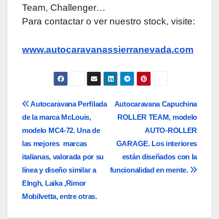
Team, Challenger…
Para contactar o ver nuestro stock, visite:
www.autocaravanassierranevada.com
Navegación
Autocaravana Perfilada
Autocaravana Capuchina
de la marca McLouis,
ROLLER TEAM, modelo
de
modelo MC4-72. Una de
AUTO-ROLLER
entradas
las mejores marcas
GARAGE. Los interiores
italianas, valorada por su
están diseñados con la
línea y diseño similar a
funcionalidad en mente.
Elngh, Laika ,Rimor
Mobilvetta, entre otras.