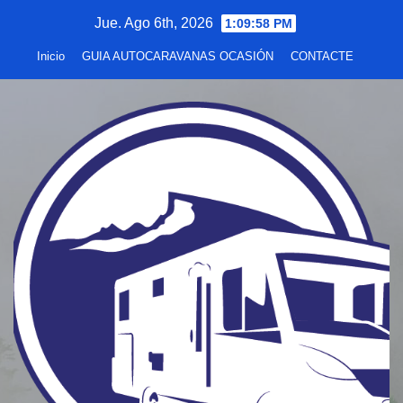
Saltar
Jue. Ago 6th, 2026
1:10:00 PM
al
Inicio
GUIA AUTOCARAVANAS OCASIÓN
CONTACTE
contenido