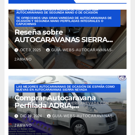
COMPRAR CON AUTOCARAVANAS SIERRA NEVADA
SABEMOS QUE ES UN GASTO MUY IMPORTANTE Y QUERÍAMOS
SABER VUESTRA OPINIÓN ACERCA DE COMPRAR UNA
AUTOCARAVANAS DE SEGUNDA MANO O DE OCASIÓN
TE OFRECEMOS UNA GRAN VARIEDAD DE AUTOCARAVANAS DE
OCASIÓN Y SEGUNDA MANO PERFILADAS INTEGRALES O
CAPUCHINAS
Reseña sobre
AUTOCARAVANAS SIERRA
NEVADA. Las mejores
OCT 3, 2025
GUIA-WEBS-AUTOCARAVANAS-
reseñas de AUTOCARAVANAS
2AMANO
DE SEGUNDA MANO DE
ESPAÑA. Reseña de JOSÉ
FELIPE PESQUERO. En el
ámbito de ventas: Alejandra
LAS MEJORES AUTOCARAVANAS DE OCASIÓN DE ESPAÑA COMO
nos mostró varias
NUEVAS EN AUTOCARAVANAS SIERRA NEVADA
Comprar Autocaravana
autocaravanas. Fue
Perfilada ADRIA,
superprofesional,
modelo Matrix M680SP en
DIC 19, 2024
GUIA-WEBS-AUTOCARAVANAS-
Autocaravanas Sierra Nevada
2AMANO