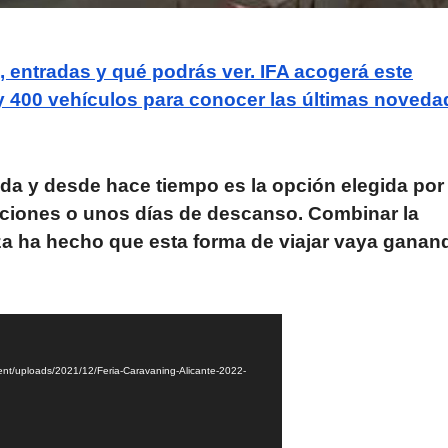
, entradas y qué podrás ver. IFA acogerá este
y 400 vehículos para conocer las últimas noveda
vida y desde hace tiempo es la opción elegida por
ciones o unos días de descanso. Combinar la
eza ha hecho que esta forma de viajar vaya ganan
ent/uploads/2021/12/Feria-Caravaning-Alicante-2022-