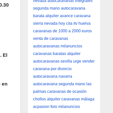
0.30
. El
e en