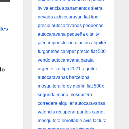
des
do