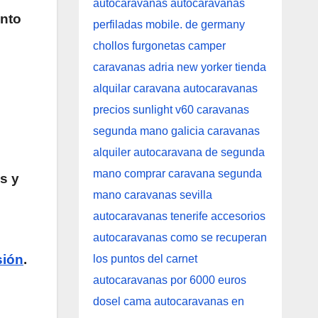
unto
s y
sión
.