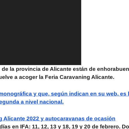
 de la provincia de Alicante están de enhorabuen
vuelve a acoger la Feria Caravaning Alicante.
ia monográfica y que, según indican en su web, es 
egunda a nivel nacional.
ng Alicante 2022 y autocaravanas de ocasión
ías en IFA: 11, 12, 13 y 18, 19 y 20 de febrero. D