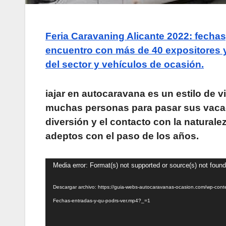
Feria Caravaning Alicante 2022: fechas
encuentro con más de 40 expositores 
del sector y vehículos de ocasión.
iajar en autocaravana es un estilo de 
muchas personas para pasar sus vaca
diversión y el contacto con la natural
adeptos con el paso de los años.
Reproductor
Media error: Format(s) not supported or source(s) not found
de
Descargar archivo: https://guia-webs-autocaravanas-ocasion.com/wp-cont
vídeo
Fechas-entradas-y-qu-podrs-ver.mp4?_=1