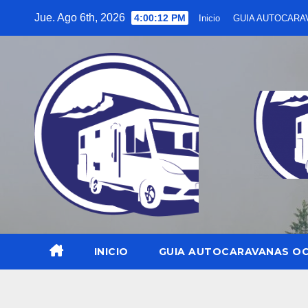
Saltar
Jue. Ago 6th, 2026
4:00:14 PM
Inicio
GUIA AUTOCARA
al
contenido
INICIO
GUIA AUTOCARAVANAS O