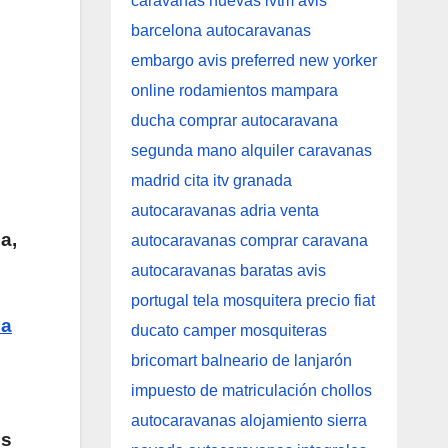
a,
la
os